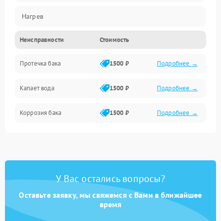
Нагрев
Неисправности
Стоимость
Датчики
Протечка бака
1500 ₽
Подробнее →
Механика
Капает вода
1500 ₽
Подробнее →
Коррозия бака
1500 ₽
Подробнее →
У Вас остались вопросы?
Оставьте заявку, мы свяжемся с Вами в ближайшее
время