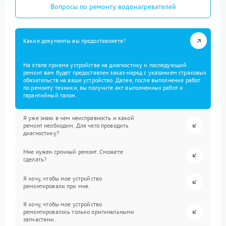
Вопросы по ремонту водонагревателей
Какие документы вы предоставляете?
На этапе приема устройства на диагностику и последующий
ремонт вам будет предоставлен заказ-наряд с указанием страховых
обязательств на ваше устройство. Далее, после выполнения работ
по ремонту техники, вы получите акт выполненных работ и
гарантийный талон.
Я уже знаю в чем неисправность и какой
ремонт необходим. Для чего проводить
диагностику?
Мне нужен срочный ремонт. Сможете
сделать?
Я хочу, чтобы мое устройство
ремонтировали при мне.
Я хочу, чтобы мое устройство
ремонтировалось только оригинальными
запчастями.