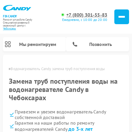
+7 (800) 301-55-83
FIX-CANDY
Ежедневно, с 10:00 до 20:00
Ремонт устройств Candy
Специализированный
cервисный центр г.
Чебоксары
Мы ремонтируем
Позвонить
сарах
Водонагреватель Candy замена труб поступления воды
Замена труб поступления воды на
водонагревателе Candy в
Чебоксарах
Привезем и увезем водонагреватель Candy
собственной доставкой
Гарантия на наши работы по ремонту
Ремонт варочных панелей Candy
Ремонт микроволновых печей Candy
Ремонт стиральных машин Candy
Ремонт посудомоечных машин Candy
Ремонт сушильных машин Candy
до 3-х лет
водонагревателей Candy