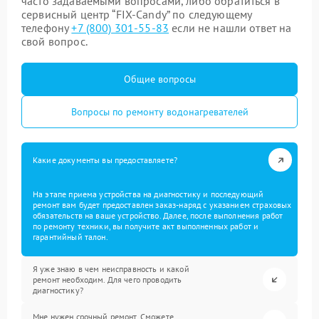
часто задаваемыми вопросами, либо обратиться в
сервисный центр “FIX-Candy” по следующему
телефону
+7 (800) 301-55-83
если не нашли ответ на
свой вопрос.
Общие вопросы
Вопросы по ремонту водонагревателей
Какие документы вы предоставляете?
На этапе приема устройства на диагностику и последующий
ремонт вам будет предоставлен заказ-наряд с указанием страховых
обязательств на ваше устройство. Далее, после выполнения работ
по ремонту техники, вы получите акт выполненных работ и
гарантийный талон.
Я уже знаю в чем неисправность и какой
ремонт необходим. Для чего проводить
диагностику?
Мне нужен срочный ремонт. Сможете