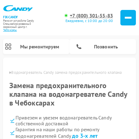
+7 (800) 301-55-83
FIX-CANDY
Ежедневно, с 10:00 до 20:00
Ремонт устройств Candy
Специализированный
cервисный центр г.
Чебоксары
Мы ремонтируем
Позвонить
сарах
Водонагреватель Candy замена предохранительного клапана
Замена предохранительного
клапана на водонагревателе Candy
в Чебоксарах
Привезем и увезем водонагреватель Candy
собственной доставкой
Гарантия на наши работы по ремонту
Ремонт варочных панелей Candy
Ремонт микроволновых печей Candy
Ремонт стиральных машин Candy
Ремонт посудомоечных машин Candy
Ремонт сушильных машин Candy
до 3-х лет
водонагревателей Candy