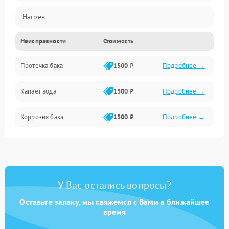
Нагрев
Неисправности
Стоимость
Датчики
Протечка бака
1500 ₽
Подробнее →
Механика
Капает вода
1500 ₽
Подробнее →
Коррозия бака
1500 ₽
Подробнее →
У Вас остались вопросы?
Оставьте заявку, мы свяжемся с Вами в ближайшее
время