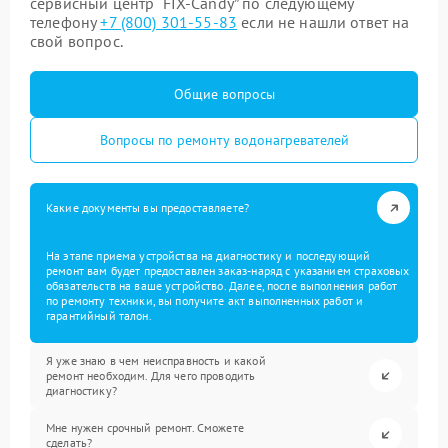
сервисный центр “FIX-Candy” по следующему
телефону
+7 (800) 301-55-83
если не нашли ответ на
свой вопрос.
Общие вопросы
Вопросы по ремонту водонагревателей
Какие документы вы предоставляете?
На этапе приема устройства на диагностику и последующий
ремонт вам будет предоставлен заказ-наряд с указанием страховых
обязательств на ваше устройство. Далее, после выполнения работ
по ремонту техники, вы получите акт выполненных работ и
гарантийный талон.
Я уже знаю в чем неисправность и какой
ремонт необходим. Для чего проводить
диагностику?
Мне нужен срочный ремонт. Сможете
сделать?