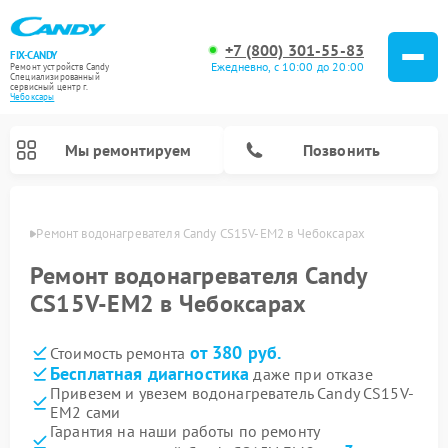
+7 (800) 301-55-83
FIX-CANDY
Ежедневно, с 10:00 до 20:00
Ремонт устройств Candy
Специализированный
cервисный центр г.
Чебоксары
Мы ремонтируем
Позвонить
сарах
Ремонт водонагревателя Candy CS15V-EM2 в Чебоксарах
Ремонт водонагревателя Candy
CS15V-EM2 в Чебоксарах
от 380 руб.
Стоимость ремонта
Бесплатная диагностика
даже при отказе
Привезем и увезем водонагреватель Candy CS15V-
EM2 сами
Ремонт варочных панелей Candy
Ремонт микроволновых печей Candy
Ремонт стиральных машин Candy
Ремонт посудомоечных машин Candy
Ремонт сушильных машин Candy
Гарантия на наши работы по ремонту