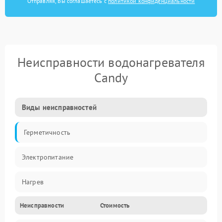
Отправляя, Вы соглашаетесь с
политикой конфиденциальности
Неисправности водонагревателя
Candy
Виды неисправностей
Герметичность
Электропитание
Нагрев
Неисправности
Стоимость
Датчики