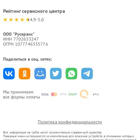
Рейтинг сервисного центра
4.9-5.0
ООО "Русервис"
ИНН 7702633247
ОГРН 1077746335776
Поделиться в соц. сетях:
Мы принимаем
все формы оплаты
Политика конфиденциальности
Вся информация на сайте носит исключительно справочный характер.
Товарные знаки используются исключительно для описания устройств, в отношении которых
сервисные центры chb.candy-fixim.ru предоставляют услуги по ремонту. Услуги оказываются в