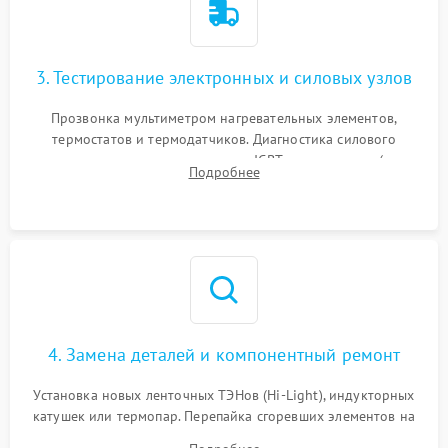
3. Тестирование электронных и силовых узлов
Прозвонка мультиметром нагревательных элементов,
термостатов и термодатчиков. Диагностика силового
модуля, реле, диодных мостов и IGBT-транзисторов (для
Подробнее
индукции). Проверка кранов и газ-контроля (для газовых
панелей).
4. Замена деталей и компонентный ремонт
Установка новых ленточных ТЭНов (Hi-Light), индукторных
катушек или термопар. Перепайка сгоревших элементов на
плате управления, восстановление токопроводящих