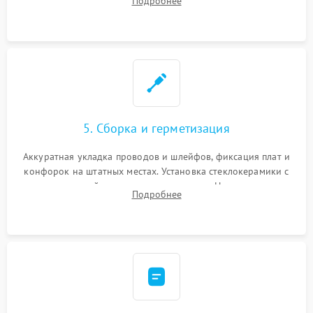
Подробнее
дорожек. Очистка контактов и замена поврежденной
проводки.
5. Сборка и герметизация
Аккуратная укладка проводов и шлейфов, фиксация плат и
конфорок на штатных местах. Установка стеклокерамики с
проверкой равномерности зазоров. Нанесение
Подробнее
термостойкого герметика или укладка уплотнительной
ленты по контуру.