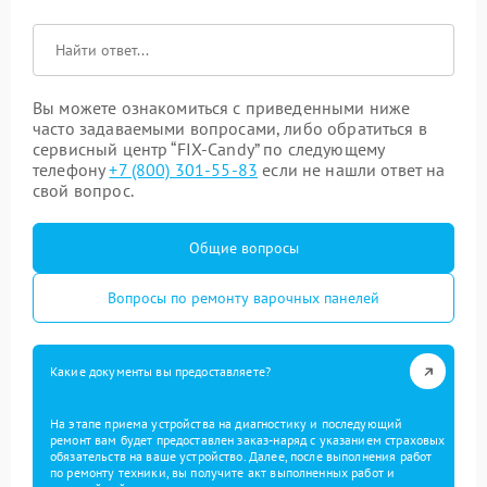
Вы можете ознакомиться с приведенными ниже
часто задаваемыми вопросами, либо обратиться в
сервисный центр “FIX-Candy” по следующему
телефону
+7 (800) 301-55-83
если не нашли ответ на
свой вопрос.
Общие вопросы
Вопросы по ремонту варочных панелей
Какие документы вы предоставляете?
На этапе приема устройства на диагностику и последующий
ремонт вам будет предоставлен заказ-наряд с указанием страховых
обязательств на ваше устройство. Далее, после выполнения работ
по ремонту техники, вы получите акт выполненных работ и