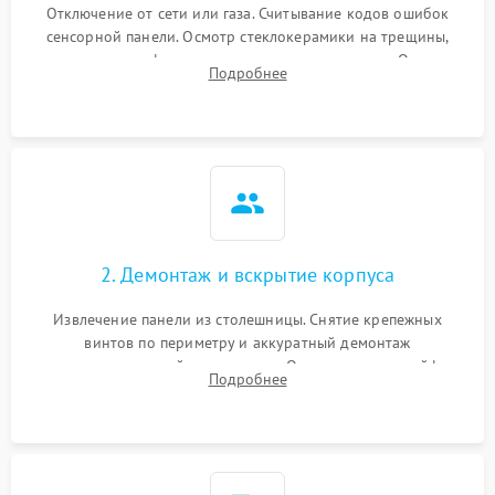
Отключение от сети или газа. Считывание кодов ошибок
сенсорной панели. Осмотр стеклокерамики на трещины,
проверка конфорок на равномерность нагрева. Опрос
Подробнее
клиента о симптомах (не включается, не видит посуду,
щелкает).
2. Демонтаж и вскрытие корпуса
Извлечение панели из столешницы. Снятие крепежных
винтов по периметру и аккуратный демонтаж
стеклокерамической поверхности. Отсоединение шлейфов
Подробнее
сенсорного блока для доступа к силовым платам, катушкам
или ТЭНам.