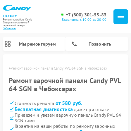
+7 (800) 301-55-83
FIX-CANDY
Ежедневно, с 10:00 до 20:00
Ремонт устройств Candy
Специализированный
cервисный центр г.
Чебоксары
Мы ремонтируем
Позвонить
сарах
Ремонт варочной панели Candy PVL 64 SGN в Чебоксарах
Ремонт варочной панели Candy PVL
64 SGN в Чебоксарах
от 580 руб.
Стоимость ремонта
Бесплатная диагностика
даже при отказе
Привезем и увезем варочную панель Candy PVL 64
SGN сами
Ремонт водонагревателей Candy
Ремонт микроволновых печей Candy
Ремонт стиральных машин Candy
Ремонт посудомоечных машин Candy
Ремонт сушильных машин Candy
Гарантия на наши работы по ремонту варочных