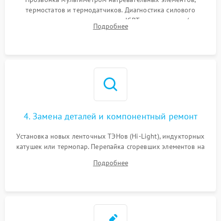
термостатов и термодатчиков. Диагностика силового
модуля, реле, диодных мостов и IGBT-транзисторов (для
Подробнее
индукции). Проверка кранов и газ-контроля (для газовых
панелей).
4. Замена деталей и компонентный ремонт
Установка новых ленточных ТЭНов (Hi-Light), индукторных
катушек или термопар. Перепайка сгоревших элементов на
плате управления, восстановление токопроводящих
Подробнее
дорожек. Очистка контактов и замена поврежденной
проводки.