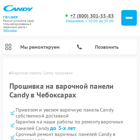
+7 (800) 301-55-83
FIX-CANDY
Ежедневно, с 10:00 до 20:00
Ремонт устройств Candy
Специализированный
cервисный центр г.
Чебоксары
Мы ремонтируем
Позвонить
сарах
Варочная панель Candy прошивка
Прошивка на варочной панели
Candy в Чебоксарах
Привезем и увезем варочную панель Candy
собственной доставкой
Гарантия на наши работы по ремонту варочных
до 3-х лет
панелей Candy
Ремонт водонагревателей Candy
Ремонт микроволновых печей Candy
Ремонт стиральных машин Candy
Ремонт посудомоечных машин Candy
Ремонт сушильных машин Candy
Срочный ремонт варочных панелей Candy в