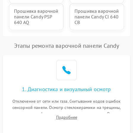
Прошивка варочной
Прошивка варочной
панели Candy PSP
панели Candy CI 640
640 AQ
CB
Этапы ремонта варочной панели Candy
1. Диагностика и визуальный осмотр
Отключение от сети или газа. Считывание кодов ошибок
сенсорной панели. Осмотр стеклокерамики на трещины,
проверка конфорок на равномерность нагрева. Опрос
Подробнее
клиента о симптомах (не включается, не видит посуду,
щелкает).