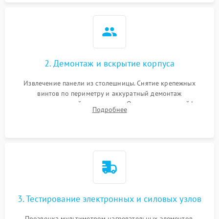
2. Демонтаж и вскрытие корпуса
Извлечение панели из столешницы. Снятие крепежных
винтов по периметру и аккуратный демонтаж
стеклокерамической поверхности. Отсоединение шлейфов
Подробнее
сенсорного блока для доступа к силовым платам, катушкам
или ТЭНам.
3. Тестирование электронных и силовых узлов
Прозвонка мультиметром нагревательных элементов,