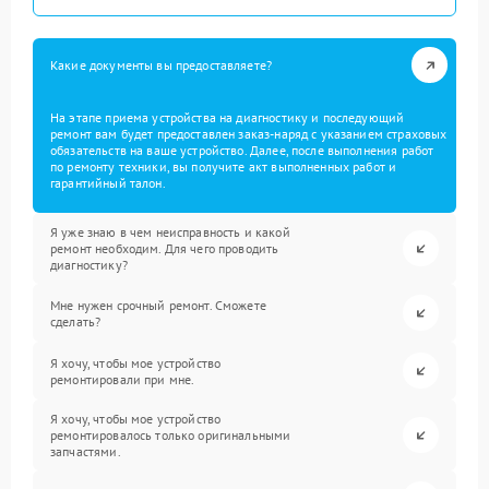
Какие документы вы предоставляете?
На этапе приема устройства на диагностику и последующий
ремонт вам будет предоставлен заказ-наряд с указанием страховых
обязательств на ваше устройство. Далее, после выполнения работ
по ремонту техники, вы получите акт выполненных работ и
гарантийный талон.
Я уже знаю в чем неисправность и какой
ремонт необходим. Для чего проводить
диагностику?
Мне нужен срочный ремонт. Сможете
сделать?
Я хочу, чтобы мое устройство
ремонтировали при мне.
Я хочу, чтобы мое устройство
ремонтировалось только оригинальными
запчастями.