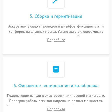
5. Сборка и герметизация
Аккуратная укладка проводов и шлейфов, фиксация плат и
конфорок на штатных местах. Установка стеклокерамики с
проверкой равномерности зазоров. Нанесение
Подробнее
термостойкого герметика или укладка уплотнительной
ленты по контуру.
6. Финальное тестирование и калибровка
Подключение панели к электросети или газовой магистрали.
Проверка работы всех зон нагрева на разных мощностях.
Тестирование сенсорного управления, таймера, индикаторов
Подробнее
остаточного тепла и систем защиты от перегрева.