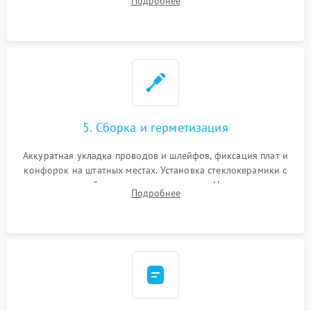
Подробнее
дорожек. Очистка контактов и замена поврежденной
проводки.
5. Сборка и герметизация
Аккуратная укладка проводов и шлейфов, фиксация плат и
конфорок на штатных местах. Установка стеклокерамики с
проверкой равномерности зазоров. Нанесение
Подробнее
термостойкого герметика или укладка уплотнительной
ленты по контуру.