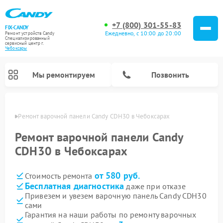
+7 (800) 301-55-83
FIX-CANDY
Ежедневно, с 10:00 до 20:00
Ремонт устройств Candy
Специализированный
cервисный центр г.
Чебоксары
Мы ремонтируем
Позвонить
сарах
Ремонт варочной панели Candy CDH30 в Чебоксарах
Ремонт варочной панели Candy
CDH30 в Чебоксарах
от 580 руб.
Стоимость ремонта
Бесплатная диагностика
даже при отказе
Привезем и увезем варочную панель Candy CDH30
сами
Ремонт водонагревателей Candy
Ремонт микроволновых печей Candy
Ремонт стиральных машин Candy
Ремонт посудомоечных машин Candy
Ремонт сушильных машин Candy
Гарантия на наши работы по ремонту варочных