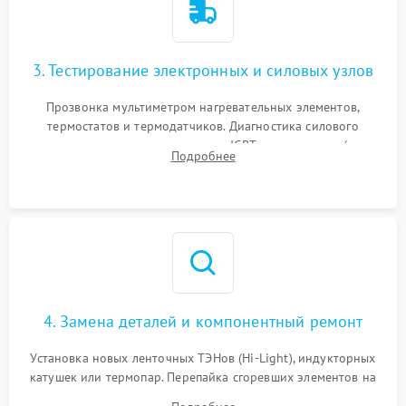
3. Тестирование электронных и силовых узлов
Прозвонка мультиметром нагревательных элементов,
термостатов и термодатчиков. Диагностика силового
модуля, реле, диодных мостов и IGBT-транзисторов (для
Подробнее
индукции). Проверка кранов и газ-контроля (для газовых
панелей).
4. Замена деталей и компонентный ремонт
Установка новых ленточных ТЭНов (Hi-Light), индукторных
катушек или термопар. Перепайка сгоревших элементов на
плате управления, восстановление токопроводящих