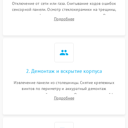
Отключение от сети или газа. Считывание кодов ошибок
сенсорной панели. Осмотр стеклокерамики на трещины,
проверка конфорок на равномерность нагрева. Опрос
Подробнее
клиента о симптомах (не включается, не видит посуду,
щелкает).
2. Демонтаж и вскрытие корпуса
Извлечение панели из столешницы. Снятие крепежных
винтов по периметру и аккуратный демонтаж
стеклокерамической поверхности. Отсоединение шлейфов
Подробнее
сенсорного блока для доступа к силовым платам, катушкам
или ТЭНам.