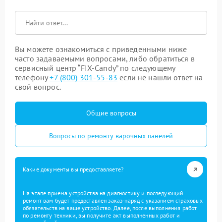
Вы можете ознакомиться с приведенными ниже
часто задаваемыми вопросами, либо обратиться в
сервисный центр “FIX-Candy” по следующему
телефону
+7 (800) 301-55-83
если не нашли ответ на
свой вопрос.
Общие вопросы
Вопросы по ремонту варочных панелей
Какие документы вы предоставляете?
На этапе приема устройства на диагностику и последующий
ремонт вам будет предоставлен заказ-наряд с указанием страховых
обязательств на ваше устройство. Далее, после выполнения работ
по ремонту техники, вы получите акт выполненных работ и