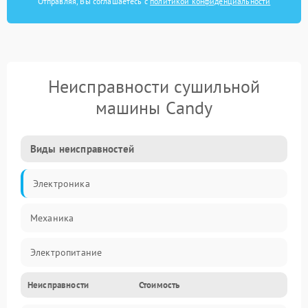
Отправляя, Вы соглашаетесь с
политикой конфиденциальности
Неисправности сушильной
машины Candy
Виды неисправностей
Электроника
Механика
Электропитание
Неисправности
Стоимость
Нагрев