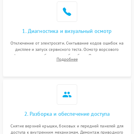
Не завершает программу
1500 ₽
Подробнее →
Зависает программа
1500 ₽
Подробнее →
1. Диагностика и визуальный осмотр
Отключение от электросети. Считывание кодов ошибок на
Ошибка на дисплее
1290 ₽
Подробнее →
дисплее и запуск сервисного теста. Осмотр ворсового
фильтра, теплообменника и барабана. Опрос клиента о
Подробнее
неисправностях (не сушит, не крутит барабан, сильно шумит
или выдает ошибку).
2. Разборка и обеспечение доступа
Снятие верхней крышки, боковых и передней панелей для
доступа к внутренним механизмам. Демонтаж приводного