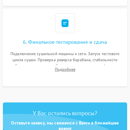
6. Финальное тестирование и сдача
Подключение сушильной машины к сети. Запуск тестового
цикла сушки. Проверка реверса барабана, стабильности
набора температуры, работы дренажного насоса (откачка
Подробнее
конденсата) и отсутствия посторонних скрипов, стуков или
вибраций.
У Вас остались вопросы?
Оставьте заявку, мы свяжемся с Вами в ближайшее
время