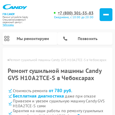
+7 (800) 301-55-83
FIX-CANDY
Ежедневно, с 10:00 до 20:00
Ремонт устройств Candy
Специализированный
cервисный центр г.
Чебоксары
Мы ремонтируем
Позвонить
сарах
Ремонт сушильной машины Candy GVS H10A2TCE-S в Чебоксарах
Ремонт сушильной машины Candy
GVS H10A2TCE-S в Чебоксарах
от 780 руб.
Стоимость ремонта
Бесплатная диагностика
даже при отказе
Привезем и увезем сушильную машину Candy GVS
H10A2TCE-S сами
Ремонт варочных панелей Candy
Ремонт посудомоечных машин Candy
Ремонт водонагревателей Candy
Ремонт микроволновых печей Candy
Ремонт стиральных машин Candy
Гарантия на наши работы по ремонту сушильных