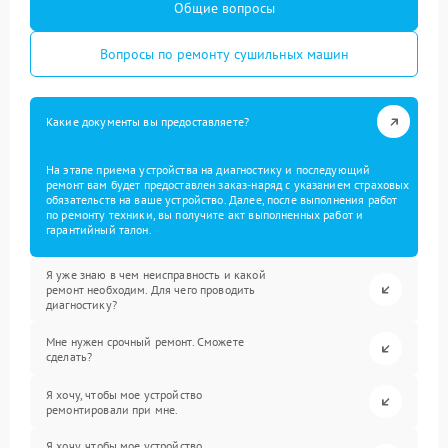
Общие вопросы
Вопросы по ремонту сушильных машин
Какие документы вы предоставляете?
На этапе приема устройства на диагностику и последующий
ремонт вам будет предоставлен заказ-наряд с указанием страховых
обязательств на ваше устройство. Далее, после выполнения работ
по ремонту техники, вы получите акт выполненных работ и
гарантийный талон.
Я уже знаю в чем неисправность и какой
ремонт необходим. Для чего проводить
диагностику?
Мне нужен срочный ремонт. Сможете
сделать?
Я хочу, чтобы мое устройство
ремонтировали при мне.
Я хочу, чтобы мое устройство