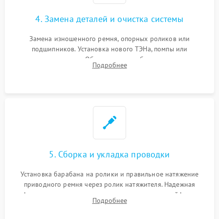
4. Замена деталей и очистка системы
Замена изношенного ремня, опорных роликов или
подшипников. Установка нового ТЭНа, помпы или
термодатчиков. Обязательная глубокая очистка
Подробнее
конденсатора, крыльчатки вентилятора и воздуховодов от
ворса. Восстановление платы управления.
5. Сборка и укладка проводки
Установка барабана на ролики и правильное натяжение
приводного ремня через ролик натяжителя. Надежная
фиксация всех узлов, подключение клемм и шлейфов к
Подробнее
модулю управления. Монтаж корпусных панелей, люка и
верхней крышки устройства.