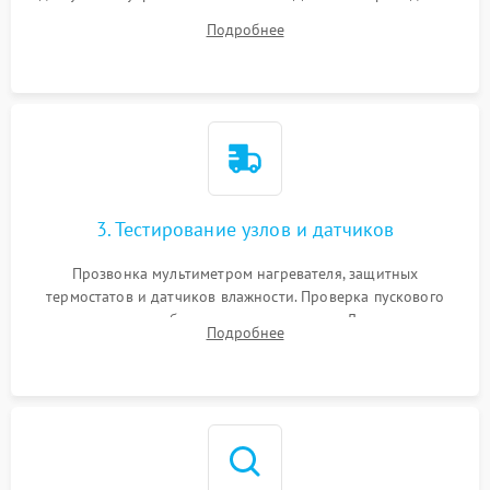
ремня, панели управления и защитных кожухов.
Подробнее
Обеспечение свободного доступа к ТЭНу, компрессору,
двигателю и дренажной помпе.
3. Тестирование узлов и датчиков
Прозвонка мультиметром нагревателя, защитных
термостатов и датчиков влажности. Проверка пускового
конденсатора, обмоток мотора и помпы. Для машин с
Подробнее
тепловым насосом — диагностика работы компрессора и
оценка циркуляции хладагента.