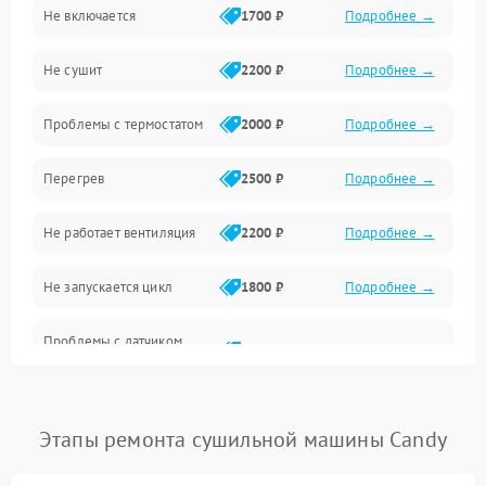
Не включается
1700 ₽
Подробнее →
Механические повреждения
Не сушит
2200 ₽
Подробнее →
Оптика
Проблемы с термостатом
2000 ₽
Подробнее →
Программное обеспечение
Перегрев
2500 ₽
Подробнее →
Датчики
Не работает вентиляция
2200 ₽
Подробнее →
Безопасность
Не запускается цикл
1800 ₽
Подробнее →
Проблемы с датчиком
2500 ₽
Подробнее →
влажности
Не работает нагреватель
2500 ₽
Подробнее →
Этапы ремонта сушильной машины Candy
Проблемы с блоком
1800 ₽
Подробнее →
управления