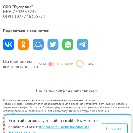
ООО "Русервис"
ИНН 7702633247
ОГРН 1077746335776
Поделиться в соц. сетях:
Мы принимаем
все формы оплаты
Политика конфиденциальности
Вся информация на сайте носит исключительно справочный характер.
Товарные знаки используются исключительно для описания устройств, в отношении которых
сервисные центры chb.candy-fixim.ru предоставляют услуги по ремонту. Услуги оказываются в
неавторизованных сервисных центрах chb.candy-fixim.ru, которые не связаны с
правообладателями товарных знаков или их официальными представителями.
Ремонт осуществляется для устройств, уже введенных в гражданский оборот в соответствии
Этот сайт использует файлы cookie. Вы можете
со статьей 1487 ГК РФ.
Использование товарных знаков не преследует цели индивидуализации услуг или введения
ознакомиться с
правилами использования
Согласен
потребителей в заблуждение, а служит для информирования о предоставляемых услугах по
ремонту техники указанных брендов.