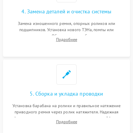
4. Замена деталей и очистка системы
Замена изношенного ремня, опорных роликов или
подшипников. Установка нового ТЭНа, помпы или
термодатчиков. Обязательная глубокая очистка
Подробнее
конденсатора, крыльчатки вентилятора и воздуховодов от
ворса. Восстановление платы управления.
5. Сборка и укладка проводки
Установка барабана на ролики и правильное натяжение
приводного ремня через ролик натяжителя. Надежная
фиксация всех узлов, подключение клемм и шлейфов к
Подробнее
модулю управления. Монтаж корпусных панелей, люка и
верхней крышки устройства.