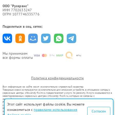
ООО "Русервис"
ИНН 7702633247
ОГРН 1077746335776
Поделиться в соц. сетях:
Мы принимаем
все формы оплаты
Политика конфиденциальности
Вся информация на сайте носит исключительно справочный характер.
Товарные знаки используются исключительно для описания устройств, в отношении которых
сервисные центры chb.candy-fixim.ru предоставляют услуги по ремонту. Услуги оказываются в
неавторизованных сервисных центрах chb.candy-fixim.ru, которые не связаны с
правообладателями товарных знаков или их официальными представителями.
Ремонт осуществляется для устройств, уже введенных в гражданский оборот в соответствии
Этот сайт использует файлы cookie. Вы можете
со статьей 1487 ГК РФ.
Использование товарных знаков не преследует цели индивидуализации услуг или введения
ознакомиться с
правилами использования
Согласен
потребителей в заблуждение, а служит для информирования о предоставляемых услугах по
ремонту техники указанных брендов.