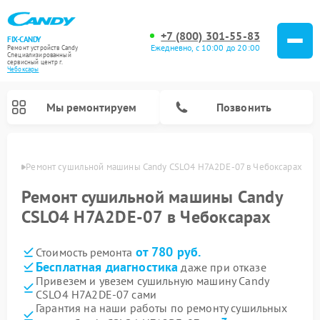
+7 (800) 301-55-83
FIX-CANDY
Ежедневно, с 10:00 до 20:00
Ремонт устройств Candy
Специализированный
cервисный центр г.
Чебоксары
Мы ремонтируем
Позвонить
сарах
Ремонт сушильной машины Candy CSLO4 H7A2DE-07 в Чебоксарах
Ремонт сушильной машины Candy
CSLO4 H7A2DE-07 в Чебоксарах
от 780 руб.
Стоимость ремонта
Бесплатная диагностика
даже при отказе
Привезем и увезем сушильную машину Candy
CSLO4 H7A2DE-07 сами
Ремонт варочных панелей Candy
Ремонт посудомоечных машин Candy
Ремонт водонагревателей Candy
Ремонт микроволновых печей Candy
Ремонт стиральных машин Candy
Гарантия на наши работы по ремонту сушильных