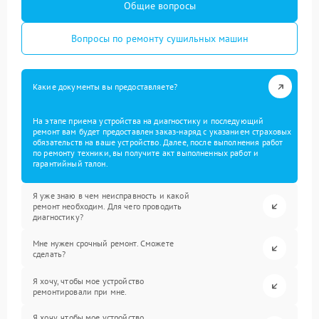
Общие вопросы
Вопросы по ремонту сушильных машин
Какие документы вы предоставляете?
На этапе приема устройства на диагностику и последующий
ремонт вам будет предоставлен заказ-наряд с указанием страховых
обязательств на ваше устройство. Далее, после выполнения работ
по ремонту техники, вы получите акт выполненных работ и
гарантийный талон.
Я уже знаю в чем неисправность и какой
ремонт необходим. Для чего проводить
диагностику?
Мне нужен срочный ремонт. Сможете
сделать?
Я хочу, чтобы мое устройство
ремонтировали при мне.
Я хочу, чтобы мое устройство