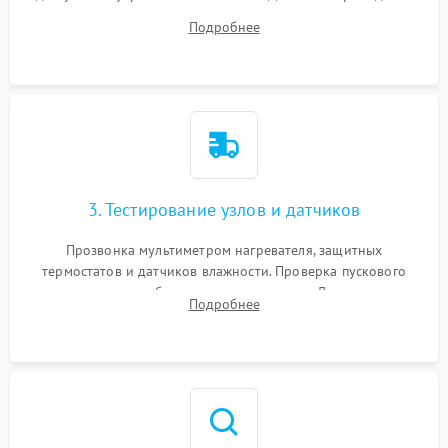
ремня, панели управления и защитных кожухов.
Подробнее
Обеспечение свободного доступа к ТЭНу, компрессору,
двигателю и дренажной помпе.
3. Тестирование узлов и датчиков
Прозвонка мультиметром нагревателя, защитных
термостатов и датчиков влажности. Проверка пускового
конденсатора, обмоток мотора и помпы. Для машин с
Подробнее
тепловым насосом — диагностика работы компрессора и
оценка циркуляции хладагента.