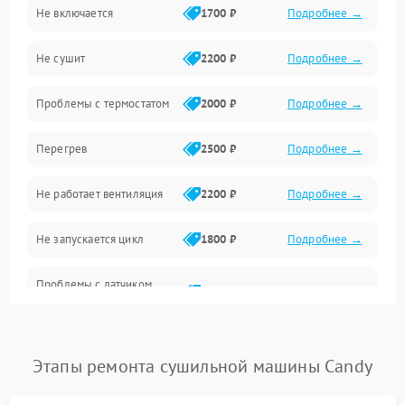
Не включается
1700 ₽
Подробнее →
Механические повреждения
Не сушит
2200 ₽
Подробнее →
Оптика
Проблемы с термостатом
2000 ₽
Подробнее →
Программное обеспечение
Перегрев
2500 ₽
Подробнее →
Датчики
Не работает вентиляция
2200 ₽
Подробнее →
Безопасность
Не запускается цикл
1800 ₽
Подробнее →
Проблемы с датчиком
2500 ₽
Подробнее →
влажности
Не работает нагреватель
2500 ₽
Подробнее →
Этапы ремонта сушильной машины Candy
Проблемы с блоком
1800 ₽
Подробнее →
управления