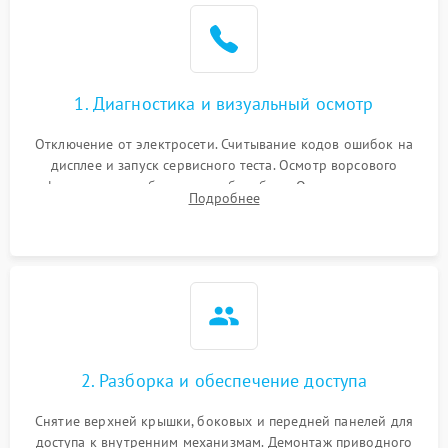
Не завершает программу
1500 ₽
Подробнее →
Зависает программа
1500 ₽
Подробнее →
1. Диагностика и визуальный осмотр
Отключение от электросети. Считывание кодов ошибок на
Ошибка на дисплее
1290 ₽
Подробнее →
дисплее и запуск сервисного теста. Осмотр ворсового
фильтра, теплообменника и барабана. Опрос клиента о
Подробнее
неисправностях (не сушит, не крутит барабан, сильно шумит
или выдает ошибку).
2. Разборка и обеспечение доступа
Снятие верхней крышки, боковых и передней панелей для
доступа к внутренним механизмам. Демонтаж приводного