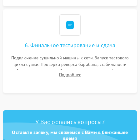
6. Финальное тестирование и сдача
Подключение сушильной машины к сети. Запуск тестового
цикла сушки. Проверка реверса барабана, стабильности
набора температуры, работы дренажного насоса (откачка
Подробнее
конденсата) и отсутствия посторонних скрипов, стуков или
вибраций.
У Вас остались вопросы?
Оставьте заявку, мы свяжемся с Вами в ближайшее
время