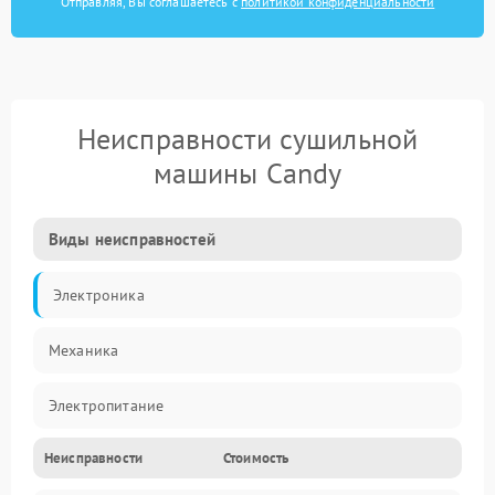
Отправляя, Вы соглашаетесь с
политикой конфиденциальности
Неисправности сушильной
машины Candy
Виды неисправностей
Электроника
Механика
Электропитание
Неисправности
Стоимость
Нагрев