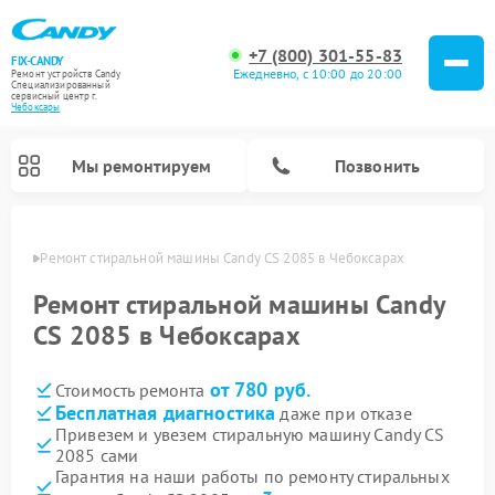
+7 (800) 301-55-83
FIX-CANDY
Ежедневно, с 10:00 до 20:00
Ремонт устройств Candy
Специализированный
cервисный центр г.
Чебоксары
Мы ремонтируем
Позвонить
сарах
Ремонт стиральной машины Candy CS 2085 в Чебоксарах
Ремонт стиральной машины Candy
CS 2085 в Чебоксарах
от 780 руб.
Стоимость ремонта
Бесплатная диагностика
даже при отказе
Привезем и увезем стиральную машину Candy CS
2085 сами
Ремонт варочных панелей Candy
Ремонт посудомоечных машин Candy
Ремонт водонагревателей Candy
Ремонт микроволновых печей Candy
Ремонт сушильных машин Candy
Гарантия на наши работы по ремонту стиральных