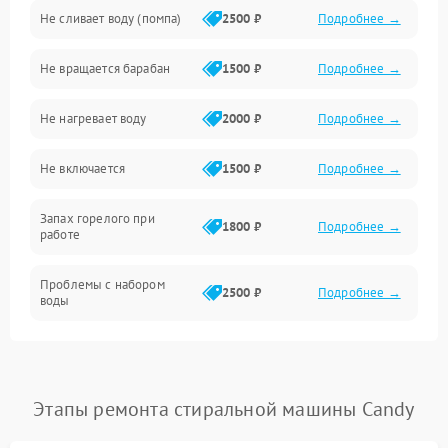
Не сливает воду (помпа)
2500 ₽
Подробнее →
Водоснабжение
Не вращается барабан
1500 ₽
Подробнее →
Слив
Не нагревает воду
2000 ₽
Подробнее →
Программное обеспечение
Не включается
1500 ₽
Подробнее →
Запах горелого при
1800 ₽
Подробнее →
работе
Проблемы с набором
2500 ₽
Подробнее →
воды
Замена ТЭНа
2200 ₽
Подробнее →
Замена платы управления
2200 ₽
Подробнее →
Этапы ремонта стиральной машины Candy