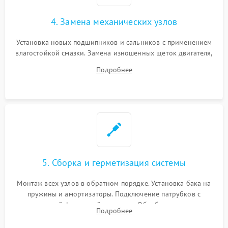
4. Замена механических узлов
Установка новых подшипников и сальников с применением
влагостойкой смазки. Замена изношенных щеток двигателя,
порванного ремня привода, неисправного сливного насоса
Подробнее
или поврежденной резиновой манжеты.
5. Сборка и герметизация системы
Монтаж всех узлов в обратном порядке. Установка бака на
пружины и амортизаторы. Подключение патрубков с
надежной фиксацией хомутами. Обработка стыков
Подробнее
герметиком для предотвращения возможных протечек воды.