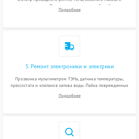
амортизаторов. Проверка подшипников барабана и
Подробнее
крестовины на износ, а манжеты люка на разрывы.
3. Ремонт электроники и электрики
Прозвонка мультиметром ТЭНа, датчика температуры,
прессостата и клапанов залива воды. Пайка поврежденных
дорожек или замена симисторов на плате управления.
Подробнее
Восстановление целостности проводки и контактов.