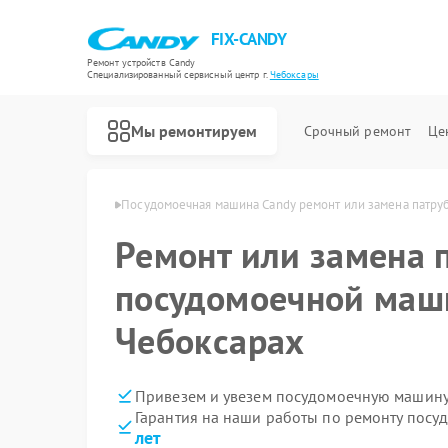
FIX-CANDY
Ремонт устройств Candy
Специализированный cервисный центр г.
Чебоксары
Мы ремонтируем
Срочный ремонт
Це
Candy в Чебоксарах
Посудомоечная машина Candy ремонт или замена патру
Ремонт или замена 
посудомоечной маш
Чебоксарах
Привезем и увезем посудомоечную машину
Гарантия на наши работы по ремонту пос
лет
Ремонт варочных панелей Candy
Ремонт водонагревателей Candy
Ремонт духовых шкафов Candy
Ремонт микроволновых печей Candy
Ремонт стиральных машин Candy
Ремонт сушильных машин Candy