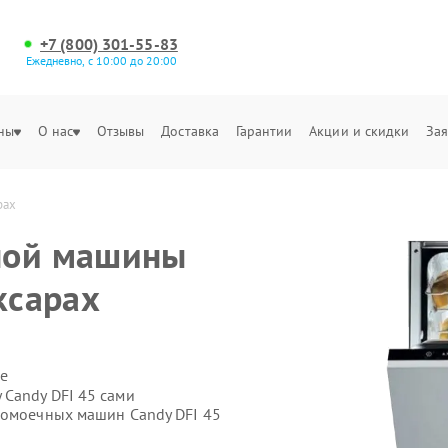
+7 (800) 301-55-83
Ежедневно, с 10:00 до 20:00
ны
О нас
Отзывы
Доставка
Гарантии
Акции и скидки
Зая
рах
ной машины
ксарах
е
Candy DFI 45 сами
домоечных машин Candy DFI 45