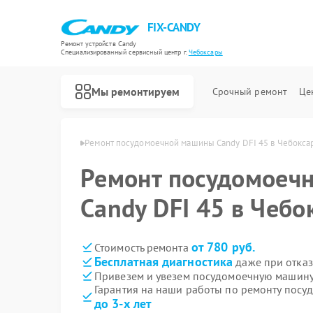
FIX-CANDY
Ремонт устройств Candy
Специализированный cервисный центр г.
Чебоксары
Мы ремонтируем
Срочный ремонт
Це
Candy в Чебоксарах
Ремонт посудомоечной машины Candy DFI 45 в Чебокса
Ремонт посудомоеч
Candy DFI 45 в Чебо
от 780 руб.
Стоимость ремонта
Бесплатная диагностика
даже при отказ
Привезем и увезем посудомоечную машину 
Гарантия на наши работы по ремонту посу
до 3-х лет
Ремонт варочных панелей Candy
Ремонт водонагревателей Candy
Ремонт духовых шкафов Candy
Ремонт микроволновых печей Candy
Ремонт стиральных машин Candy
Ремонт сушильных машин Candy