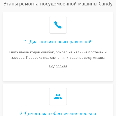
Проблемы с набором
Этапы ремонта посудомоечной машины Candy
1800 ₽
Подробнее →
воды
Не работает сушилка
2100 ₽
Подробнее →
Сбои в работе таймера
1700 ₽
Подробнее →
1. Диагностика неисправностей
Проблемы с
2100 ₽
Подробнее →
циркуляционным насосом
Считывание кодов ошибок, осмотр на наличие протечек и
засоров. Проверка подключения к водопроводу. Анализ
жалоб на отсутствие слива, нагрева, вращения
Подробнее
разбрызгивателей или срабатывание системы защиты
аквастоп.
2. Демонтаж и обеспечение доступа