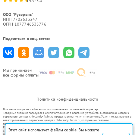
4.9-5.0
ООО "Русервис"
ИНН 7702633247
ОГРН 1077746335776
Поделиться в соц. сетях:
Мы принимаем
все формы оплаты
Политика конфиденциальности
Вся информация на сайте носит исключительно справочный характер.
Товарные знаки используются исключительно для описания устройств, в отношении которых
сервисные центры chb.candy-fixim.ru предоставляют услуги по ремонту. Услуги оказываются в
неавторизованных сервисных центрах chb.candy-fixim.ru, которые не связаны с
правообладателями товарных знаков или их официальными представителями.
Ремонт осуществляется для устройств, уже введенных в гражданский оборот в соответствии
Этот сайт использует файлы cookie. Вы можете
со статьей 1487 ГК РФ.
Использование товарных знаков не преследует цели индивидуализации услуг или введения