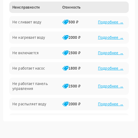
Неисправности
Стоимость
Управление
Не сливает воду
500 ₽
Подробнее →
Электропитание
Не нагревает воду
2000 ₽
Подробнее →
Датчики
Не включается
2500 ₽
Подробнее →
Нагрев
Не работает насос
1800 ₽
Подробнее →
Вода
Не работает панель
Гигиена
2500 ₽
Подробнее →
управления
Программное обеспечение
Не распыляет воду
2000 ₽
Подробнее →
Не запускается цикл
1800 ₽
Подробнее →
стирки