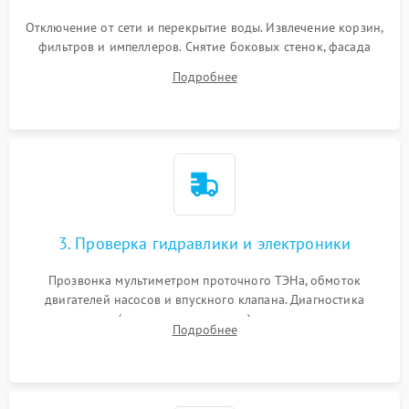
Отключение от сети и перекрытие воды. Извлечение корзин,
фильтров и импеллеров. Снятие боковых стенок, фасада
дверцы или нижнего поддона для прямого доступа к
Подробнее
циркуляционному насосу, ТЭНу и сливной помпе.
3. Проверка гидравлики и электроники
Прозвонка мультиметром проточного ТЭНа, обмоток
двигателей насосов и впускного клапана. Диагностика
прессостата (датчика уровня воды), датчика мутности,
Подробнее
концевика дверцы и электронного модуля управления.