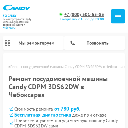
+7 (800) 301-55-83
FIX-CANDY
Ежедневно, с 10:00 до 20:00
Ремонт устройств Candy
Специализированный
cервисный центр г.
Чебоксары
Мы ремонтируем
Позвонить
сарах
Ремонт посудомоечной машины Candy CDPM 3DS62DW в Чебоксарах
Ремонт посудомоечной машины
Candy CDPM 3DS62DW в
Чебоксарах
от 780 руб.
Стоимость ремонта
Бесплатная диагностика
даже при отказе
Привезем и увезем посудомоечную машину Candy
Ремонт варочных панелей Candy
Ремонт стиральных машин Candy
Ремонт водонагревателей Candy
Ремонт микроволновых печей Candy
Ремонт сушильных машин Candy
CDPM 3DS62DW сами