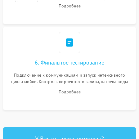
Надежная фиксация хомутов гидравлической системы,
Подробнее
сборка корпуса и установка датчика поплавка.
6. Финальное тестирование
Подключение к коммуникациям и запуск интенсивного
цикла мойки. Контроль корректного залива, нагрева воды
до нужной температуры, отсутствия посторонних шумов,
Подробнее
штатного слива и абсолютной сухости в поддоне.
У Вас остались вопросы?