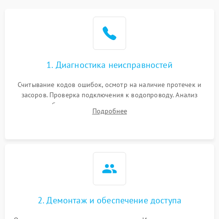
Не работает сушилка
2100 ₽
Подробнее →
Сбои в работе таймера
1700 ₽
Подробнее →
1. Диагностика неисправностей
Проблемы с
2100 ₽
Подробнее →
циркуляционным насосом
Считывание кодов ошибок, осмотр на наличие протечек и
засоров. Проверка подключения к водопроводу. Анализ
жалоб на отсутствие слива, нагрева, вращения
Подробнее
разбрызгивателей или срабатывание системы защиты
аквастоп.
2. Демонтаж и обеспечение доступа