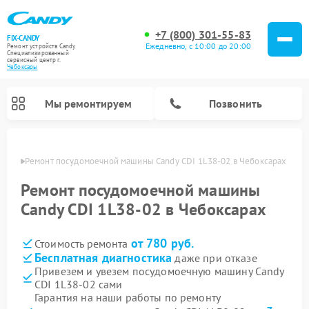
+7 (800) 301-55-83
FIX-CANDY
Ежедневно, с 10:00 до 20:00
Ремонт устройств Candy
Специализированный
cервисный центр г.
Чебоксары
Мы ремонтируем
Позвонить
сарах
Ремонт посудомоечной машины Candy CDI 1L38-02 в Чебоксарах
Ремонт посудомоечной машины
Candy CDI 1L38-02 в Чебоксарах
от 780 руб.
Стоимость ремонта
Бесплатная диагностика
даже при отказе
Привезем и увезем посудомоечную машину Candy
CDI 1L38-02 сами
Ремонт варочных панелей Candy
Ремонт стиральных машин Candy
Ремонт водонагревателей Candy
Ремонт микроволновых печей Candy
Ремонт сушильных машин Candy
Гарантия на наши работы по ремонту