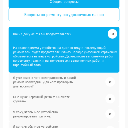
Общие вопросы
Вопросы по ремонту посудомоечных машин
Какие документы вы предоставляете?
На этапе приема устройства на диагностику и последующий
ремонт вам будет предоставлен заказ-наряд с указанием страховых
обязательств на ваше устройство. Далее, после выполнения работ
по ремонту техники, вы получите акт выполненных работ и
гарантийный талон.
Я уже знаю в чем неисправность и какой
ремонт необходим. Для чего проводить
диагностику?
Мне нужен срочный ремонт. Сможете
сделать?
Я хочу, чтобы мое устройство
ремонтировали при мне.
Я хочу, чтобы мое устройство