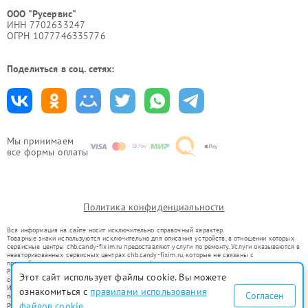
ООО "Русервис"
ИНН 7702633247
ОГРН 1077746335776
Поделиться в соц. сетях:
Мы принимаем
все формы оплаты
Политика конфиденциальности
Вся информация на сайте носит исключительно справочный характер.
Товарные знаки используются исключительно для описания устройств, в отношении которых
сервисные центры chb.candy-fixim.ru предоставляют услуги по ремонту. Услуги оказываются в
неавторизованных сервисных центрах chb.candy-fixim.ru, которые не связаны с
правообладателями товарных знаков или их официальными представителями.
Ремонт осуществляется для устройств, уже введенных в гражданский оборот в соответствии
Этот сайт использует файлы cookie. Вы можете
со статьей 1487 ГК РФ.
Использование товарных знаков не преследует цели индивидуализации услуг или введения
ознакомиться с
правилами использования
Согласен
потребителей в заблуждение, а служит для информирования о предоставляемых услугах по
ремонту техники указанных брендов.
файлов cookie