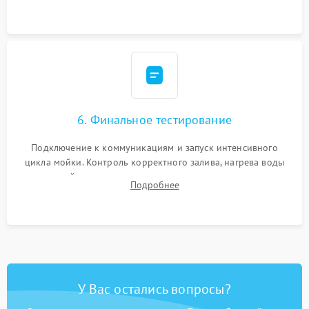
сборка корпуса и установка датчика поплавка.
6. Финальное тестирование
Подключение к коммуникациям и запуск интенсивного
цикла мойки. Контроль корректного залива, нагрева воды
до нужной температуры, отсутствия посторонних шумов,
Подробнее
штатного слива и абсолютной сухости в поддоне.
У Вас остались вопросы?