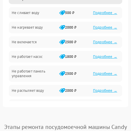
Не сливает воду
500 ₽
Подробнее →
Электропитание
Не нагревает воду
2000 ₽
Подробнее →
Датчики
Не включается
2500 ₽
Подробнее →
Нагрев
Не работает насос
1800 ₽
Подробнее →
Вода
Не работает панель
Гигиена
2500 ₽
Подробнее →
управления
Программное обеспечение
Не распыляет воду
2000 ₽
Подробнее →
Не запускается цикл
1800 ₽
Подробнее →
стирки
Проблемы с набором
Этапы ремонта посудомоечной машины Candy
1800 ₽
Подробнее →
воды