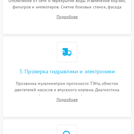
Отключение от сети и перекрытие воды. Извлечение корзин,
фильтров и импеллеров. Снятие боковых стенок, фасада
дверцы или нижнего поддона для прямого доступа к
Подробнее
циркуляционному насосу, ТЭНу и сливной помпе.
3. Проверка гидравлики и электроники
Прозвонка мультиметром проточного ТЭНа, обмоток
двигателей насосов и впускного клапана. Диагностика
прессостата (датчика уровня воды), датчика мутности,
Подробнее
концевика дверцы и электронного модуля управления.