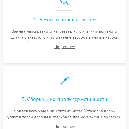
4. Ремонт и очистка систем
Замена неисправного нагревателя, помпы или заливного
шланга с аквастопом. Устранение засоров в улитке насоса,
патрубках и фильтрах. Компонентный ремонт платы
Подробнее
управления, восстановление поврежденной проводки.
5. Сборка и контроль герметичности
Монтаж всех узлов на штатные места. Установка новых
уплотнителей дверцы и патрубков для исключения протечек.
Надежная фиксация хомутов гидравлической системы,
Подробнее