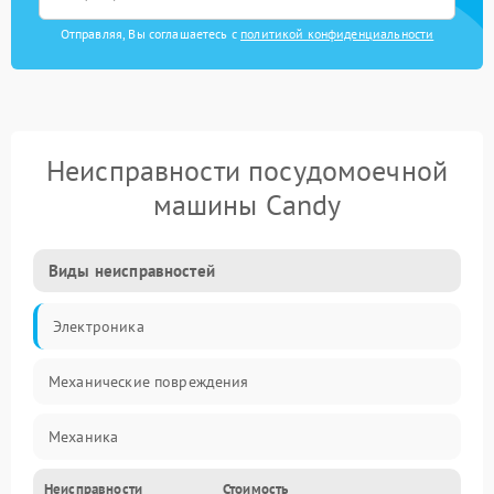
Отправляя, Вы соглашаетесь с
политикой конфиденциальности
Неисправности посудомоечной
машины Candy
Виды неисправностей
Электроника
Механические повреждения
Механика
Неисправности
Стоимость
Управление