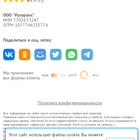
4.9-5.0
ООО "Русервис"
ИНН 7702633247
ОГРН 1077746335776
Поделиться в соц. сетях:
Мы принимаем
все формы оплаты
Политика конфиденциальности
Вся информация на сайте носит исключительно справочный характер.
Товарные знаки используются исключительно для описания устройств, в отношении которых
сервисные центры chb.candy-fixim.ru предоставляют услуги по ремонту. Услуги оказываются в
неавторизованных сервисных центрах chb.candy-fixim.ru, которые не связаны с
правообладателями товарных знаков или их официальными представителями.
Ремонт осуществляется для устройств, уже введенных в гражданский оборот в соответствии
Этот сайт использует файлы cookie. Вы можете
со статьей 1487 ГК РФ.
Использование товарных знаков не преследует цели индивидуализации услуг или введения