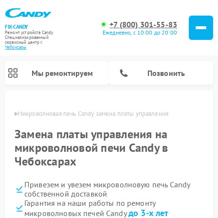
+7 (800) 301-55-83
FIX-CANDY
Ежедневно, с 10:00 до 20:00
Ремонт устройств Candy
Специализированный
cервисный центр г.
Чебоксары
Мы ремонтируем
Позвонить
сарах
Микроволновая печь Candy замена платы управления
Замена платы управления на
микроволновой печи Candy в
Чебоксарах
Привезем и увезем микроволновую печь Candy
собственной доставкой
Гарантия на наши работы по ремонту
Ремонт варочных панелей Candy
Ремонт стиральных машин Candy
Ремонт водонагревателей Candy
Ремонт посудомоечных машин Candy
Ремонт сушильных машин Candy
до 3-х лет
микроволновых печей Candy