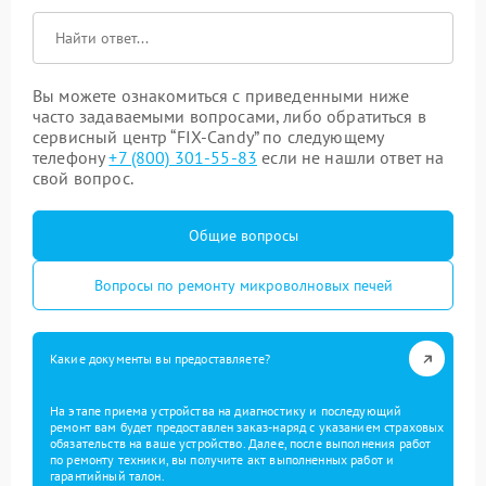
Вы можете ознакомиться с приведенными ниже
часто задаваемыми вопросами, либо обратиться в
сервисный центр “FIX-Candy” по следующему
телефону
+7 (800) 301-55-83
если не нашли ответ на
свой вопрос.
Общие вопросы
Вопросы по ремонту микроволновых печей
Какие документы вы предоставляете?
На этапе приема устройства на диагностику и последующий
ремонт вам будет предоставлен заказ-наряд с указанием страховых
обязательств на ваше устройство. Далее, после выполнения работ
по ремонту техники, вы получите акт выполненных работ и
гарантийный талон.