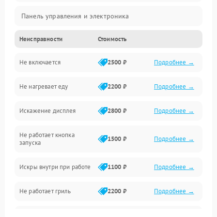
Панель управления и электроника
Неисправности
Стоимость
Дверца и корпус
Не включается
2500 ₽
Подробнее →
Механика и внутренние элементы
Не нагревает еду
2200 ₽
Подробнее →
Механические повреждения
Искажение дисплея
2800 ₽
Подробнее →
Питание и запуск
Не работает кнопка
Нагрев и приготовление
1500 ₽
Подробнее →
запуска
Программное обеспечение
Искры внутри при работе
1100 ₽
Подробнее →
Не работает гриль
2200 ₽
Подробнее →
Перегрев или отключение