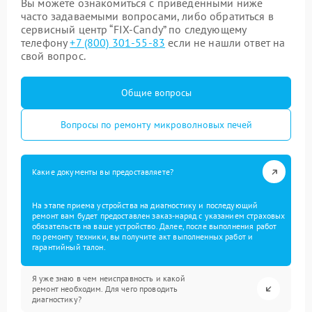
Вы можете ознакомиться с приведенными ниже
часто задаваемыми вопросами, либо обратиться в
сервисный центр “FIX-Candy” по следующему
телефону
+7 (800) 301-55-83
если не нашли ответ на
свой вопрос.
Общие вопросы
Вопросы по ремонту микроволновых печей
Какие документы вы предоставляете?
На этапе приема устройства на диагностику и последующий
ремонт вам будет предоставлен заказ-наряд с указанием страховых
обязательств на ваше устройство. Далее, после выполнения работ
по ремонту техники, вы получите акт выполненных работ и
гарантийный талон.
Я уже знаю в чем неисправность и какой
ремонт необходим. Для чего проводить
диагностику?