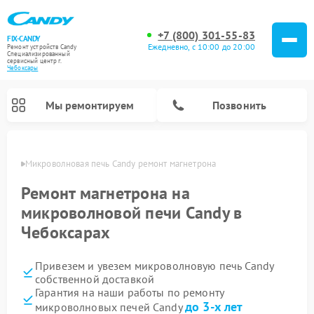
+7 (800) 301-55-83
FIX-CANDY
Ежедневно, с 10:00 до 20:00
Ремонт устройств Candy
Специализированный
cервисный центр г.
Чебоксары
Мы ремонтируем
Позвонить
сарах
Микроволновая печь Candy ремонт магнетрона
Ремонт магнетрона на
микроволновой печи Candy в
Чебоксарах
Привезем и увезем микроволновую печь Candy
собственной доставкой
Гарантия на наши работы по ремонту
Ремонт варочных панелей Candy
Ремонт стиральных машин Candy
Ремонт водонагревателей Candy
Ремонт посудомоечных машин Candy
Ремонт сушильных машин Candy
до 3-х лет
микроволновых печей Candy