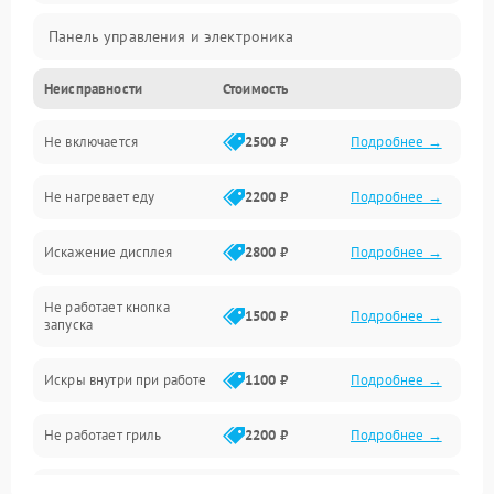
Панель управления и электроника
Неисправности
Стоимость
Дверца и корпус
Не включается
2500 ₽
Подробнее →
Механика и внутренние элементы
Не нагревает еду
2200 ₽
Подробнее →
Механические повреждения
Искажение дисплея
2800 ₽
Подробнее →
Питание и запуск
Не работает кнопка
Нагрев и приготовление
1500 ₽
Подробнее →
запуска
Программное обеспечение
Искры внутри при работе
1100 ₽
Подробнее →
Не работает гриль
2200 ₽
Подробнее →
Перегрев или отключение