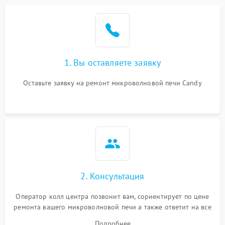
Проблемы с вентилятором
2000 ₽
Подробнее →
Поломка системы
2200 ₽
Подробнее →
охлаждения
1. Вы оставляете заявку
Не работают сенсорные
2400 ₽
Подробнее →
кнопки
Оставьте заявку на ремонт микроволновой печи Candy
Не горит подсветка
2000 ₽
Подробнее →
Сломался трансформатор
1000 ₽
Подробнее →
2. Консультация
Оператор колл центра позвонит вам, сориентирует по цене
ремонта вашего микроволновой печи а также ответит на все
ваши вопросы.
Подробнее