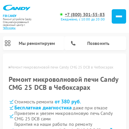
+7 (800) 301-55-83
FIX-CANDY
Ежедневно, с 10:00 до 20:00
Ремонт устройств Candy
Специализированный
cервисный центр г.
Чебоксары
Мы ремонтируем
Позвонить
сарах
Ремонт микроволновой печи Candy CMG 25 DCB в Чебоксарах
Ремонт микроволновой печи Candy
CMG 25 DCB в Чебоксарах
от 380 руб.
Стоимость ремонта
Бесплатная диагностика
даже при отказе
Привезем и увезем микроволновую печь Candy
CMG 25 DCB сами
Ремонт варочных панелей Candy
Ремонт стиральных машин Candy
Ремонт водонагревателей Candy
Ремонт посудомоечных машин Candy
Ремонт сушильных машин Candy
Гарантия на наши работы по ремонту