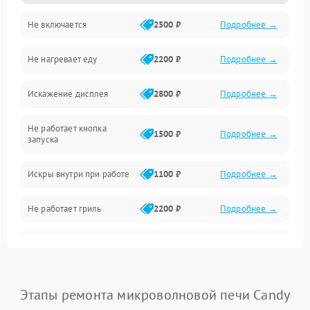
Не включается
2500 ₽
Подробнее →
Механика и внутренние элементы
Не нагревает еду
2200 ₽
Подробнее →
Механические повреждения
Искажение дисплея
2800 ₽
Подробнее →
Питание и запуск
Не работает кнопка
Нагрев и приготовление
1500 ₽
Подробнее →
запуска
Программное обеспечение
Искры внутри при работе
1100 ₽
Подробнее →
Не работает гриль
2200 ₽
Подробнее →
Перегрев или отключение
2400 ₽
Подробнее →
во время работы
Появление запаха гари
2400 ₽
Подробнее →
Этапы ремонта микроволновой печи Candy