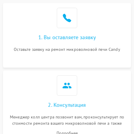
Проблемы с вентилятором
2000 ₽
Подробнее →
Поломка системы
2200 ₽
Подробнее →
охлаждения
1. Вы оставляете заявку
Не работают сенсорные
2400 ₽
Подробнее →
кнопки
Оставьте заявку на ремонт микроволновой печи Candy
Не горит подсветка
2000 ₽
Подробнее →
Сломался трансформатор
1000 ₽
Подробнее →
2. Консультация
Менеджер колл центра позвонит вам, проконсультирует по
стоимости ремонта вашего микроволновой печи а также
ответит на все ваши вопросы.
Подробнее