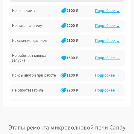
Не включается
2500 ₽
Подробнее →
Механика и внутренние элементы
Не нагревает еду
2200 ₽
Подробнее →
Механические повреждения
Искажение дисплея
2800 ₽
Подробнее →
Питание и запуск
Не работает кнопка
Нагрев и приготовление
1500 ₽
Подробнее →
запуска
Программное обеспечение
Искры внутри при работе
1100 ₽
Подробнее →
Не работает гриль
2200 ₽
Подробнее →
Перегрев или отключение
2400 ₽
Подробнее →
во время работы
Появление запаха гари
2400 ₽
Подробнее →
Этапы ремонта микроволновой печи Candy