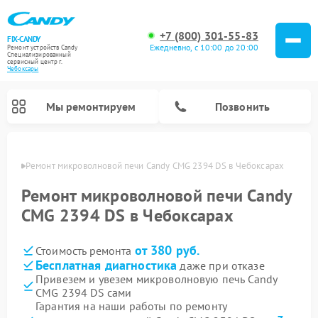
+7 (800) 301-55-83
FIX-CANDY
Ежедневно, с 10:00 до 20:00
Ремонт устройств Candy
Специализированный
cервисный центр г.
Чебоксары
Мы ремонтируем
Позвонить
сарах
Ремонт микроволновой печи Candy CMG 2394 DS в Чебоксарах
Ремонт микроволновой печи Candy
CMG 2394 DS в Чебоксарах
от 380 руб.
Стоимость ремонта
Бесплатная диагностика
даже при отказе
Привезем и увезем микроволновую печь Candy
CMG 2394 DS сами
Ремонт варочных панелей Candy
Ремонт стиральных машин Candy
Ремонт водонагревателей Candy
Ремонт посудомоечных машин Candy
Ремонт сушильных машин Candy
Гарантия на наши работы по ремонту