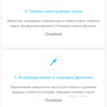
4. Замена неисправных узлов
Демонтаж сгоревшего компрессора и пайка нового агрегата
медно-фосфорным припоем. Установка нового фильтра-
осушителя. Замена изношенных вентиляторов обдува,
Подробнее
сломанных заслонок или поврежденных дверных петель.
5. Вакуумирование и заправка фреоном
Подключение вакуумного насоса для полного удаления
воздуха и влаги из контура. Заправка системы строго
дозированным объемом хладагента (R600a, R134a) по
Подробнее
электронным весам. Контроль рабочего давления в системе.