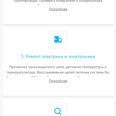
трубопроводе. Проверка испарителя и конденсатора
течеискателем. Демонтаж старого фильтра-осушителя и
Подробнее
продувка капиллярной трубки для устранения засоров.
3. Ремонт электрики и электроники
Прозвонка пускозащитного реле, датчиков температуры и
терморегулятора. Восстановление цепей питания системы No
Frost, включая ТЭН оттайки и вентилятор. Ремонт или замена
Подробнее
платы управления при сбоях алгоритмов.