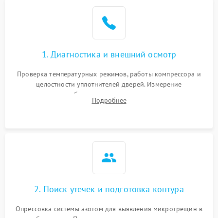
Образование конденсата
1800 ₽
Подробнее →
на стенках
Сбой в работе инвертора
2100 ₽
Подробнее →
1. Диагностика и внешний осмотр
Запах горелого при
2000 ₽
Подробнее →
Проверка температурных режимов, работы компрессора и
работе
целостности уплотнителей дверей. Измерение
сопротивления обмоток мотора, проверка термостата и
Не включается
Подробнее
1000 ₽
Подробнее →
считывание кодов ошибок с электронного дисплея.
холодильник
Проблемы с системой
автоматической
1800 ₽
Подробнее →
разморозки
2. Поиск утечек и подготовка контура
Опрессовка системы азотом для выявления микротрещин в