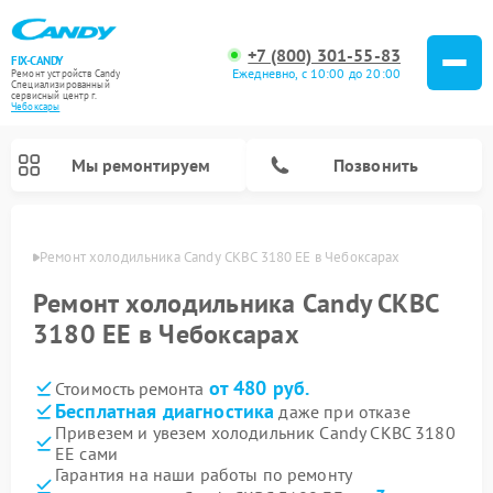
+7 (800) 301-55-83
FIX-CANDY
Ежедневно, с 10:00 до 20:00
Ремонт устройств Candy
Специализированный
cервисный центр г.
Чебоксары
Мы ремонтируем
Позвонить
сарах
Ремонт холодильника Candy CKBC 3180 EE в Чебоксарах
Ремонт холодильника Candy CKBC
3180 EE в Чебоксарах
от 480 руб.
Стоимость ремонта
Бесплатная диагностика
даже при отказе
Привезем и увезем холодильник Candy CKBC 3180
EE сами
Ремонт варочных панелей Candy
Ремонт посудомоечных машин Candy
Ремонт водонагревателей Candy
Ремонт микроволновых печей Candy
Ремонт стиральных машин Candy
Ремонт сушильных машин Candy
Гарантия на наши работы по ремонту