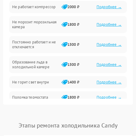
Не работает компрессор
2000 ₽
Подробнее →
Электропитание
Не морозит морозильная
Дренаж
1800 ₽
Подробнее →
камера
Оттайка
Постоянно работает и не
1500 ₽
Подробнее →
отключается
Программное обеспечение
Образование льда в
1500 ₽
Подробнее →
холодильной камере
Не горит свет внутри
1400 ₽
Подробнее →
Поломка термостата
1800 ₽
Подробнее →
Не работает вентилятор
1800 ₽
Подробнее →
Этапы ремонта холодильника Candy
Поломка системы No Frost
2600 ₽
Подробнее →