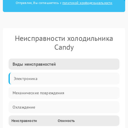
Отправляя, Вы соглашаетесь с
политикой конфиденциальности
Неисправности холодильника
Candy
Виды неисправностей
Электроника
Механические повреждения
Охлаждение
Неисправности
Стоимость
Механика