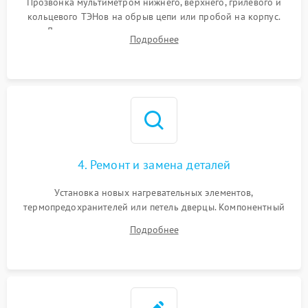
Прозвонка мультиметром нижнего, верхнего, грилевого и
кольцевого ТЭНов на обрыв цепи или пробой на корпус.
Диагностика термостата, датчиков температуры,
Подробнее
переключателя режимов и мотора конвекции.
4. Ремонт и замена деталей
Установка новых нагревательных элементов,
термопредохранителей или петель дверцы. Компонентный
ремонт электронного модуля управления, замена
Подробнее
выгоревших реле, восстановление контактов и замена
уплотнителя.