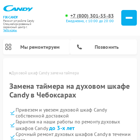
+7 (800) 301-55-83
FIX-CANDY
Ежедневно, с 10:00 до 20:00
Ремонт устройств Candy
Специализированный
cервисный центр г.
Чебоксары
Мы ремонтируем
Позвонить
сарах
Духовой шкаф Candy замена таймера
Замена таймера на духовом шкафе
Candy в Чебоксарах
Привезем и увезем духовой шкаф Candy
собственной доставкой
Гарантия на наши работы по ремонту духовых
до 3-х лет
шкафов Candy
Ремонт варочных панелей Candy
Ремонт микроволновых печей Candy
Ремонт стиральных машин Candy
Ремонт водонагревателей Candy
Ремонт посудомоечных машин Candy
Ремонт сушильных машин Candy
Срочный ремонт духовых шкафов Candy в течении