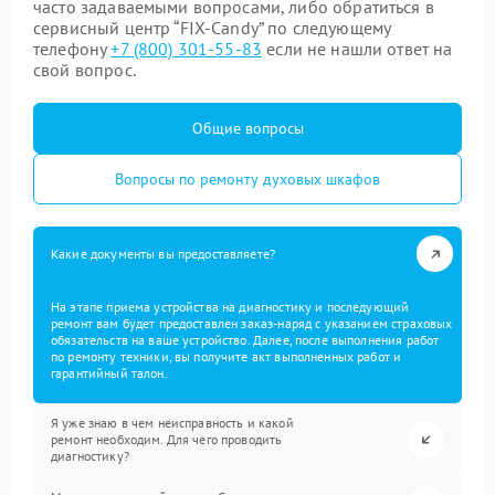
часто задаваемыми вопросами, либо обратиться в
сервисный центр “FIX-Candy” по следующему
телефону
+7 (800) 301-55-83
если не нашли ответ на
свой вопрос.
Общие вопросы
Вопросы по ремонту духовых шкафов
Какие документы вы предоставляете?
На этапе приема устройства на диагностику и последующий
ремонт вам будет предоставлен заказ-наряд с указанием страховых
обязательств на ваше устройство. Далее, после выполнения работ
по ремонту техники, вы получите акт выполненных работ и
гарантийный талон.
Я уже знаю в чем неисправность и какой
ремонт необходим. Для чего проводить
диагностику?