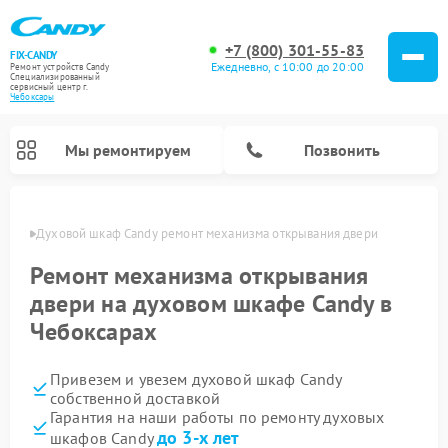
+7 (800) 301-55-83
FIX-CANDY
Ежедневно, с 10:00 до 20:00
Ремонт устройств Candy
Специализированный
cервисный центр г.
Чебоксары
Мы ремонтируем
Позвонить
сарах
Духовой шкаф Candy ремонт механизма открывания двери
Ремонт механизма открывания
двери на духовом шкафе Candy в
Чебоксарах
Привезем и увезем духовой шкаф Candy
собственной доставкой
Гарантия на наши работы по ремонту духовых
Ремонт варочных панелей Candy
Ремонт микроволновых печей Candy
Ремонт стиральных машин Candy
Ремонт водонагревателей Candy
Ремонт посудомоечных машин Candy
Ремонт сушильных машин Candy
до 3-х лет
шкафов Candy