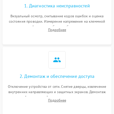
1. Диагностика неисправностей
Визуальный осмотр, считывание кодов ошибок и оценка
состояния проводки. Измерение напряжения на клеммной
колодке. Анализ жалоб на проблемы с нагревом,
Подробнее
конвекцией, панелью управления или блокировкой дверцы.
2. Демонтаж и обеспечение доступа
Отключение устройства от сети. Снятие дверцы, извлечение
внутренних направляющих и защитных экранов. Демонтаж
задней или верхней панели для прямого доступа к
Подробнее
нагревательным элементам, плате и вентиляторам.