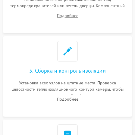
термопредохранителей или петель дверцы. Компонентный
ремонт электронного модуля управления, замена
Подробнее
выгоревших реле, восстановление контактов и замена
уплотнителя.
5. Сборка и контроль изоляции
Установка всех узлов на штатные места. Проверка
целостности теплоизоляционного контура камеры, чтобы
исключить перегрев кухонной мебели и потерю тепла.
Подробнее
Надежная фиксация клемм и сборка корпуса шкафа.